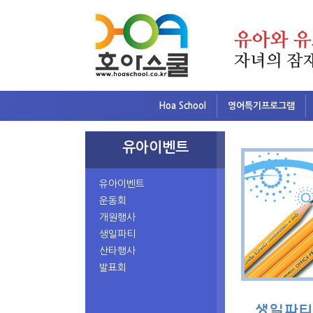
Hoa School
영어특기프로그램
유아이벤트
유아이벤트
운동회
개원행사
생일파티
산타행사
발표회