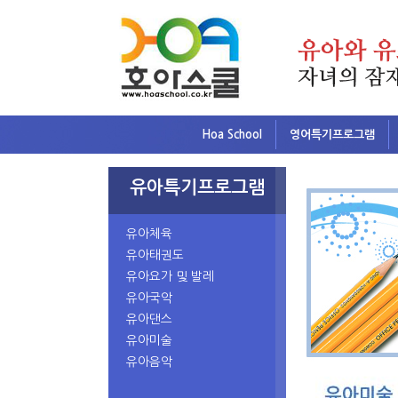
Hoa School
영어특기프로그램
유아특기프로그램
유아체육
유아태권도
유아요가 및 발레
유아국악
유아댄스
유아미술
유아음악