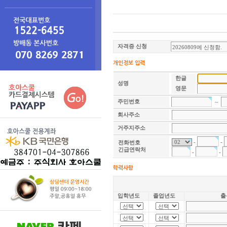
자격증 신청
개인정보 입력
한글
성명
영문
주민번호
~
회사주소
거주지주소
전화번호
-
-
긴급연락처
-
-
학력사항
입학년도
졸업년도
출