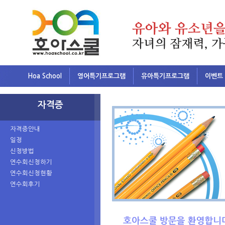
Hoa School
영어특기프로그램
유아특기프로그램
이벤트
자격증
자격증안내
일정
신청방법
연수회신청하기
연수회신청현황
연수회후기