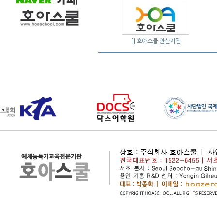
[]
호아스쿨 안산지점