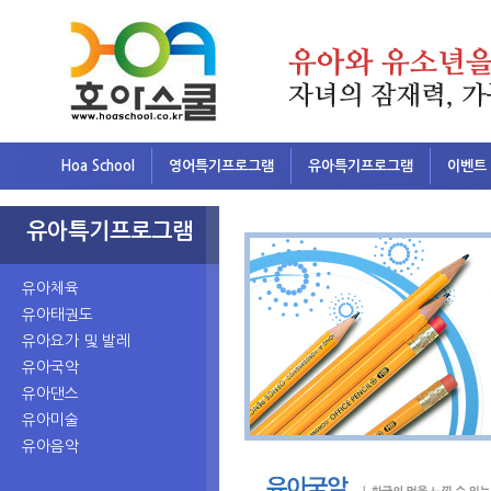
Hoa School
영어특기프로그램
유아특기프로그램
이벤트
유아특기프로그램
유아체육
유아태권도
유아요가 및 발레
유아국악
유아댄스
유아미술
유아음악