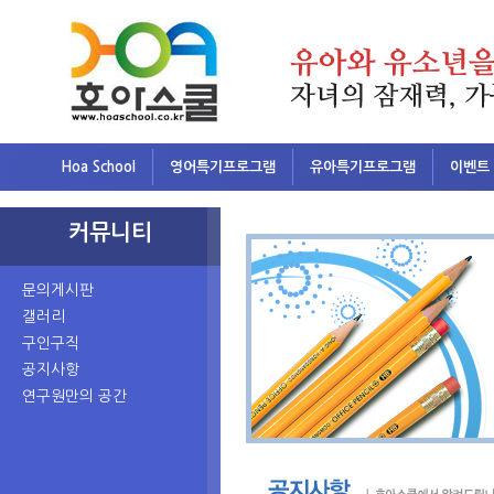
Hoa School
영어특기프로그램
유아특기프로그램
이벤트
커뮤니티
문의게시판
갤러리
구인구직
공지사항
연구원만의 공간